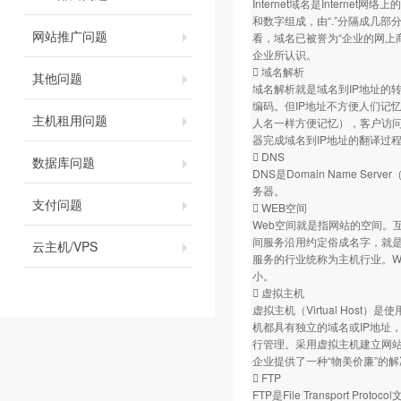
Internet域名是Inter
和数字组成，由“.”分隔成几部分
网站推广问题
看，域名已被誉为“企业的网上
企业所认识。
 域名解析
其他问题
域名解析就是域名到IP地址的
编码。但IP地址不方便人们记
主机租用问题
人名一样方便记忆），客户访
器完成域名到IP地址的翻译过
 DNS
数据库问题
DNS是Domain Name 
务器。
支付问题
 WEB空间
Web空间就是指网站的空间。
间服务沿用约定俗成名字，就是
云主机/VPS
服务的行业统称为主机行业。W
小。
 虚拟主机
虚拟主机（Virtual Ho
机都具有独立的域名或IP地址，具
行管理。采用虚拟主机建立网站
企业提供了一种“物美价廉”的
 FTP
FTP是File Transport P