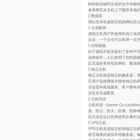
样的协议编写出来的文件传输软
者将网页从主机上下载至本地
 数据库
用以支持在虚拟主机的网站后台数
 企业邮局
虚拟主机用户所使用的自己域
企业，一个企业可以租用一定的
 控制面板
由于虚拟主机涉及到了多种不
这种操作，人们发明了控制面
以完成所有得包括网站、数据库
 独立主机
独立主机就是独立的服务器，
它用户连接网络并拥有独立的I
示这是种高端服务。客户拥有
决定并完成配置。
 主机托管
主机托管（Server Co-L
温、防尘、防火、防潮、防静
自主决定运行的系统和从事的业
 VPS主机
VPS主机是虚拟主机和独立主机
相互隔离的虚拟专用服务器。每