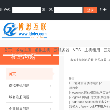
用户名:
密 码:
注册
首页
域名注册
虚拟主机
云服务器
VPS
主机租用
云
常见问题
虚拟主机域名注册-常见问题
首页
作者：
FTP登陆后目录结构如下:
虚拟主机问题
根目录
|- wwwroot 网站根目录,网
域名注册问题
|- logfiles 网站日志文件,
|- database Access 
路径为 d:\wwwroot\FTP用户名\d
企业邮局问题