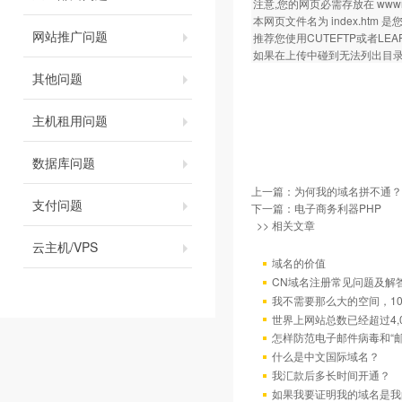
注意,您的网页必需存放在 wwwroot
本网页文件名为 index.ht
网站推广问题
推荐您使用CUTEFTP或者LEA
如果在上传中碰到无法列出目录等
其他问题
主机租用问题
数据库问题
上一篇：
为何我的域名拼不通？
支付问题
下一篇：
电子商务利器PHP
>> 相关文章
云主机/VPS
域名的价值
CN域名注册常见问题及解
我不需要那么大的空间，10
世界上网站总数已经超过4,
怎样防范电子邮件病毒和“邮
什么是中文国际域名？
我汇款后多长时间开通？
如果我要证明我的域名是我