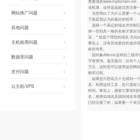
查看域名
www.mydomain.net
，
业机遇，这些远远超过您注册一
网站推广问题
当您明白了为什么需要一个.c
下面是我认为的最好的程序：
选择一个易记的域名并控制它
其他问题
择一些别具一格的名称才算好
说，**就是个理想的域名-无论
主机租用问题
事实上，没有其他更好的途径得
标价待售。
国外象Afternic这样的
数据库问题
字母查询。毫无疑问，任何个人
万元，这时您可以使用这些网
支付问题
购买过程。
如果您只想花几十元得到一个.
具。利用这些工具，您只需敲
云主机/VPS
时间。事实上，搜索引擎得到的
名，相类似域名及国别域名等进
已经注册了的；如果要一个未