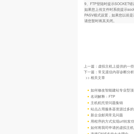
9、FTP登陆时提示SOCKET
如果您上传文件时系统提示so
PASV模式设置，如果您以前
请您暂时将其关闭。
上一篇：
虚拟主机上提供的一些
下一篇：
常见退信内容诊断分析
>> 相关文章
如何修改智能建站专业型顶
名词解释：FTP
主机机托管问题集锦
站点占用服务器资源过多的
新企业邮局常见问题
用程序的方式实现url转发
如何将我司申请的虚拟主机
选择CN域名的七大理由