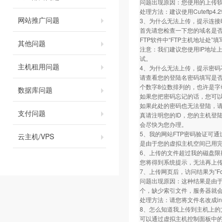
问题出现原因：您使用的上传软件的FT
处理方法：建议使用Cuteftp4.2软件
网站推广问题
3、为什么无法上传，提示连接
首先请您检查一下您的域名是否做
FTP软件中“FTP主机地址处”
其他问题
注意：我们建议您使用IP地址
试。
主机租用问题
4、为什么无法上传，提示密码
请查看您的登陆名密码填写是
个数字8位数排列的，也许是字
数据库问题
如果您把密码忘记的话，您可
如果此处的密码也无法登陆，
支付问题
真请注明您的ID，您的主机登
会尽快为您办理。
5、我的网站FTP密码验证可通
云主机/VPS
是由于您的虚拟主机空间已用完
6、上传的文件超过我的磁盘限
您将得到系统提示，无法再上
7、上传网页后，访问结果为”Fo
问题出现原因：这种结果是由于您相应
个，缺少索引文件，服务器就
处理方法：请您将文件名改成inde
8、怎么知道我上传到主机上的
可以通过虚拟主机控制面板中的